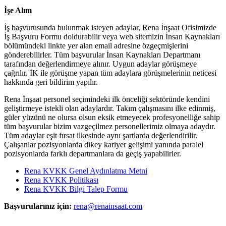
İşe Alım
İş başvurusunda bulunmak isteyen adaylar, Rena İnşaat Ofisimizde
İş Başvuru Formu doldurabilir veya web sitemizin İnsan Kaynakları
bölümündeki linkte yer alan email adresine özgeçmişlerini
gönderebilirler. Tüm başvurular İnsan Kaynakları Departmanı
tarafından değerlendirmeye alınır. Uygun adaylar görüşmeye
çağrılır. İK ile görüşme yapan tüm adaylara görüşmelerinin neticesi
hakkında geri bildirim yapılır.
Rena İnşaat personel seçimindeki ilk önceliği sektöründe kendini
geliştirmeye istekli olan adaylardır. Takım çalışmasını ilke edinmiş,
güler yüzünü ne olursa olsun eksik etmeyecek profesyonelliğe sahip
tüm başvurular bizim vazgeçilmez personellerimiz olmaya adaydır.
Tüm adaylar eşit fırsat ilkesinde aynı şartlarda değerlendirilir.
Çalışanlar pozisyonlarda dikey kariyer gelişimi yanında paralel
pozisyonlarda farklı departmanlara da geçiş yapabilirler.
Rena KVKK Genel Aydınlatma Metni
Rena KVKK Politikası
Rena KVKK Bilgi Talep Formu
Başvurularınız için:
rena@renainsaat.com