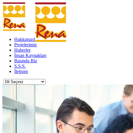
Hakkımızda
Projelerimiz
Haberler
İnsan Kaynakları
Basında Biz
S.S.S.
İletişim