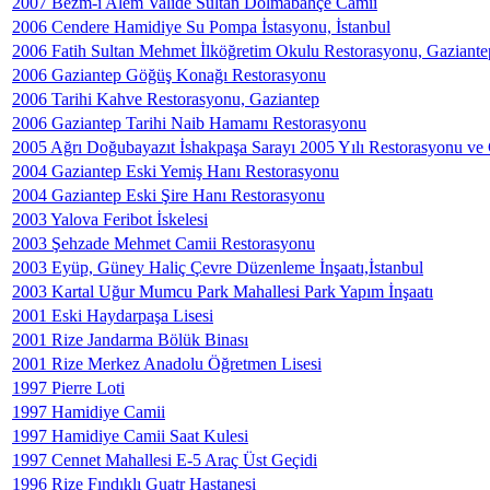
2007 Bezm-i Alem Valide Sultan Dolmabahçe Camii
2006 Cendere Hamidiye Su Pompa İstasyonu, İstanbul
2006 Fatih Sultan Mehmet İlköğretim Okulu Restorasyonu, Gaziante
2006 Gaziantep Göğüş Konağı Restorasyonu
2006 Tarihi Kahve Restorasyonu, Gaziantep
2006 Gaziantep Tarihi Naib Hamamı Restorasyonu
2005 Ağrı Doğubayazıt İshakpaşa Sarayı 2005 Yılı Restorasyonu v
2004 Gaziantep Eski Yemiş Hanı Restorasyonu
2004 Gaziantep Eski Şire Hanı Restorasyonu
2003 Yalova Feribot İskelesi
2003 Şehzade Mehmet Camii Restorasyonu
2003 Eyüp, Güney Haliç Çevre Düzenleme İnşaatı,İstanbul
2003 Kartal Uğur Mumcu Park Mahallesi Park Yapım İnşaatı
2001 Eski Haydarpaşa Lisesi
2001 Rize Jandarma Bölük Binası
2001 Rize Merkez Anadolu Öğretmen Lisesi
1997 Pierre Loti
1997 Hamidiye Camii
1997 Hamidiye Camii Saat Kulesi
1997 Cennet Mahallesi E-5 Araç Üst Geçidi
1996 Rize Fındıklı Guatr Hastanesi