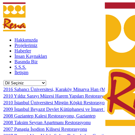
Hakkımızda
Projelerimiz
Haberler
İnsan Kaynakları
Basında Biz
S.S.S.
İletişim
2016 Sabancı Üniversitesi, Karaköy Minarva Han (Minerva Palas), İ
2010 Yıldız Sarayı Müzesi Harem Yapıları Restorasyonu
2010 İstanbul Üniversitesi Mirgün Köşkü Restorasyonu
2009 İstanbul Beyazıt Devlet Kütüphanesi ve İmaret Binası Restora
2008 Gaziantep Kalesi Restorasyonu, Gaziantep
2008 Taksim Seyran Apartmanı Restorasyonu
2007 Panagia İsodion Kilisesi Restorasyonu