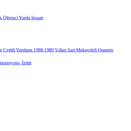
k Öğrenci Yurdu İnşaatı
 Çeşitli Yapıların 1988-1989 Yılları Sari Mukaveleli Onarımı
storasyonu, İzmir