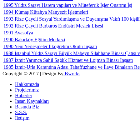
1995 Yıldız Sarayı Harem yapıları ve Müteferrik İşler Onarımı İşi
1994 Kümaş Kütahya Manyezit İşletmeleri
1993 Rize Çayeli Sosyal Yardımlaşma ve Dayanışma Vakfı 100 kişili
1992 Rize Çayeli Barbaros Endüstri Meslek Lisesi
1991 Ayasofya
1990 Bakırköy Eğitim Merkezi
1990 Yeni Yerleşmeler İlköğretim Okulu İnşaatı
1988 İstanbul Yıldız Sarayı Büyük Mabeyn Silahhane Binası Çatısı ve
1987 İzmit Yarımca Sahil Sağlık Hizmet ve Lojman Binası İnşaatı
1985 İzmir-Urla Karantina Adası Tahaffuzhane ve İlave Binaların Re
Copyright © 2017 | Design By
Bworks
Hakkımızda
Projelerimiz
Haberler
İnsan Kaynakları
Basında Biz
S.S.S.
İletişim