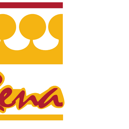
stanbul
syonu